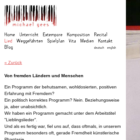
Home
Unterricht
Extempore
Komposition
Recital
Lied
Weggefahrten
Spielplan
Vita
Medien
Kontakt
Blog
deutsch
english
« Zurück
Von fremden Ländern und Menschen
Ein Programm der behutsamen, wohldosierten, positiven
Erfahrung mit Fremdem?
Ein politisch korrektes Programm? Nein. Beziehungsweise
ja, aber unabsichtlich.
Wir haben ein Programm gemacht unter dem Arbeitstitel
"Lieblingslieder".
Und als es fertig war, fiel uns auf, dass oftmals, in unserem
Programm besonders oft, gerade Fremdheit künstlerische
Phantasie