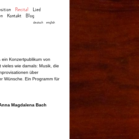
sition
Recital
Lied
en
Kontakt
Blog
deutsch
english
aß ein Konzertpublikum von
 vieles wie damals: Musik, die
 Improvisationen über
er Wünsche. Ein Programm für
r Anna Magdalena Bach