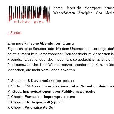
Home
Unterricht
Extempore
Kompo
Weggefahrten
Spielplan
Vita
Medi
« Zurück
Eine musikalische Abendunterhaltung
Eigentlich: eine Schubertiade. Mit dem Unterschied allerdings, d
heute zumeist kein verschworener Freundeskreis ist. Ansonsten ist
Freundschaft stiftet oder doch jedenfalls so gedacht ist, z. B. die
Publikumswünsche. Kein Wunschkonzert, sondern ein Konzert üb
Menschen, die mehr vom Leben erwarten.
F. Schubert:
3 Klavierstücke
(op. posth.)
J. S. Bach / M. Gees:
Improvisationen über Notenbüchlein fü
M. Gees:
Improvisationen über Publikumswünsche
F. Chopin:
Fantasie – Impromptu cis-moll
F. Chopin:
Etüde gis-moll
(op. 25)
F. Chopin:
Polonaise As-Dur