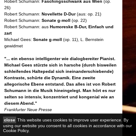
Robert Schumann:
Faschingsschwank aus Wien
(op.
26)
Robert Schumann:
Novellette D-Dur
(aus: op. 21)
Robert Schumann:
Sonate g-moll
(op. 22)
Robert Schumann: aus
Humoreske B-Dur, Einfach und
zart
Michael Gees:
Sonate g-moll
(op. 11), L. Bernstein
gewidmet
"... ein ebenso intelligenter wie dialogbereiter Pianist.
Michael Gees stürzte sich in harsche (durch bisweilen
schleifendes Haltepedal sich ineinanderschiebende)
Kontraste, schürte die Dynamik. Eine zweite
allegorische Ebene entstand. Das alles ist von Robert
Schumann in die Musik hineingelegt. Man hört es nur
selten
so intensiv, konzentriert und kongenial wie an
diesem Abend.”
Frankfurter Neue Presse
close
This website uses cookies to improve user experience. By
using our website you consent to all cookies in accordance with our
Cookie Policy.