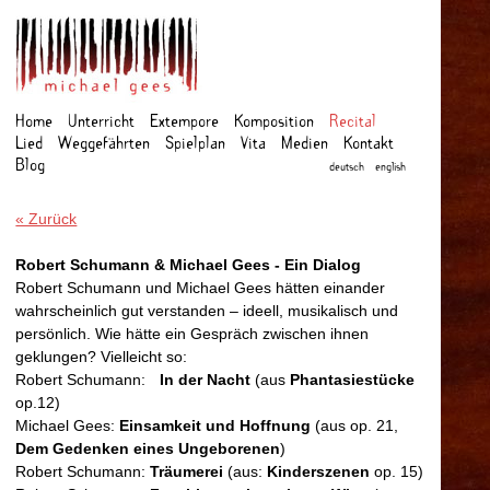
Home
Unterricht
Extempore
Komposition
Recital
Lied
Weggefahrten
Spielplan
Vita
Medien
Kontakt
Blog
deutsch
english
« Zurück
Robert Schumann & Michael Gees - Ein Dialog
Robert Schumann und Michael Gees hätten einander
wahrscheinlich gut verstanden – ideell, musikalisch und
persönlich. Wie hätte ein Gespräch zwischen ihnen
geklungen? Vielleicht so:
Robert Schumann:
In der Nacht
(aus
Phantasiestücke
op.12)
Michael Gees:
Einsamkeit und Hoffnung
(aus op. 21,
Dem Gedenken eines Ungeborenen
)
Robert Schumann:
Träumerei
(aus:
Kinderszenen
op. 15)