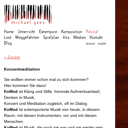
Home
Unterricht
Extempore
Komposition
Recital
Lied
Weggefahrten
Spielplan
Vita
Medien
Kontakt
Blog
deutsch
english
« Zurück
Konzertmeditation
Sie wollten immer schon mal zu sich kommen?
Hier kommen Sie dazu!
KoMed
ist Klang und Stille, hörende Aufmerksamkeit,
Denken in Musik,
Konzert und Meditation zugleich, oft im Dialog.
KoMed
ist extemporierte Musik von heute, in diesem
Raum, mit diesen Instrumenten, vor und mit diesen
Menschen.
KoMed
ist Musik, die noch nie war und nie wieder sein